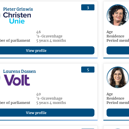
3
Pieter Grinwis
46
Age
's-Gravenhage
Residence
er of parliament
5 years 4 months
Period memb
View profile
5
Laurens Dassen
40
Age
's-Gravenhage
Residence
er of parliament
5 years 4 months
Period memb
View profile