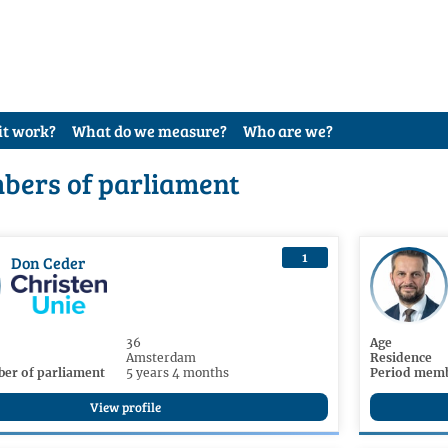
it work?
What do we measure?
Who are we?
bers of parliament
1
Don Ceder
36
Age
Amsterdam
Residence
er of parliament
5 years 4 months
Period memb
View profile