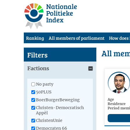
Nationale
Politieke
Index
Ranking
All members of parliament
How does 
All mem
Filters
Factions
No party
50PLUS
BoerBurgerBeweging
Age
Residence
Christen-Democratisch
Period memb
Appèl
ChristenUnie
Democraten 66