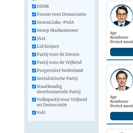
DENK
Forum voor Democratie
GroenLinks-PvdA
Groep Markuszower
Age
Residence
JA21
Period memb
Lid Keijzer
Partij voor de Dieren
Partij voor de Vrijheid
Progressief Nederland
Socialistische Partij
Staatkundig
Gereformeerde Partij
Age
Volkspartij voor Vrijheid
Residence
en Democratie
Period memb
Volt