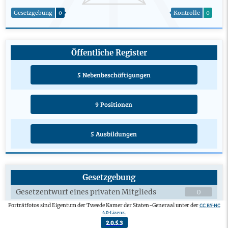
Gesetzgebung
0
Kontrolle
0
Öffentliche Register
5 Nebenbeschäftigungen
9 Positionen
5 Ausbildungen
Gesetzgebung
Gesetzentwurf eines privaten Mitglieds
0
Verabschiedeter Änderungsantrag
0
CC BY-NC
Porträtfotos sind Eigentum der Tweede Kamer der Staten-Generaal unter der
4.0-Lizenz.
Plenardebatten über Gesetzesentwürfe
0
2.0.5.3