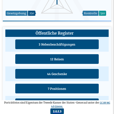
Gesetzgebung
250
Kontrolle
510
Öffentliche Register
3 Nebenbeschäftigungen
12 Reisen
44 Geschenke
7 Positionen
CC BY-NC
Porträtfotos sind Eigentum der Tweede Kamer der Staten-Generaal unter der
3 Ausbildungen
4.0-Lizenz.
2.0.5.3