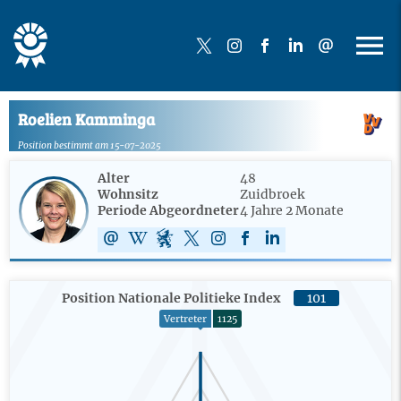
Roelien Kamminga
Position bestimmt am 15-07-2025
Alter
48
Wohnsitz
Zuidbroek
Periode Abgeordneter
4 Jahre 2 Monate
Position Nationale Politieke Index
101
Vertreter
1125