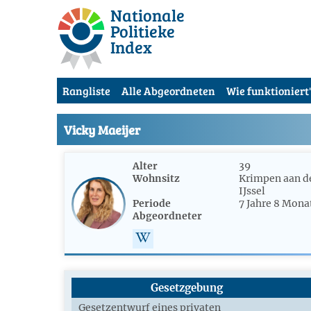
Nationale
Politieke
Index
Rangliste
Alle Abgeordneten
Wie funktioniert'
Vicky Maeijer
Alter
39
Wohnsitz
Krimpen aan d
IJssel
Periode
7 Jahre 8 Mona
Abgeordneter
Gesetzgebung
Gesetzentwurf eines privaten