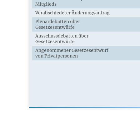
Mitglieds
Verabschiedeter Änderungsantrag
Plenardebatten über
Gesetzesentwürfe
Ausschussdebatten über
Gesetzesentwürfe
Angenommener Gesetzesentwurf
von Privatpersonen