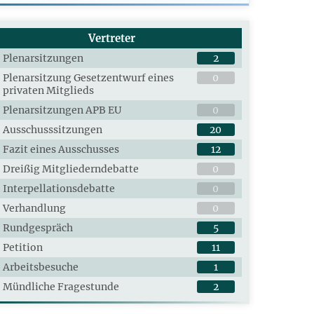
Vertreter
Plenarsitzungen
2
Plenarsitzung Gesetzentwurf eines
0
privaten Mitglieds
Plenarsitzungen APB EU
0
Ausschusssitzungen
20
Fazit eines Ausschusses
12
Dreißig Mitgliederndebatte
0
Interpellationsdebatte
0
Verhandlung
0
Rundgespräch
5
Petition
11
Arbeitsbesuche
1
Mündliche Fragestunde
2