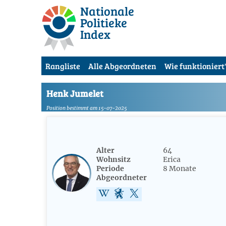
Nationale
Politieke
Index
Rangliste
Alle Abgeordneten
Wie funktioniert'
Henk Jumelet
Position bestimmt am 15-07-2025
Alter
64
Wohnsitz
Erica
Periode
8 Monate
Abgeordneter