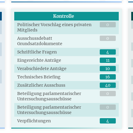
Kontrolle
Politischer Vorschlag eines privaten
0
Mitglieds
Ausschussdebatt
0
Grundsatzdokumente
Schriftliche Fragen
4
Eingereichte Anträge
11
Verabschiedete Anträge
10
Technisches Briefing
16
Zusätzlicher Ausschuss
40
Beteiligung parlamentarischer
0
Untersuchungsausschüsse
Beteiligung parlamentarischer
0
Untersuchungsausschüsse
Verpflichtungen
4