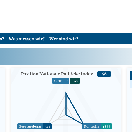
s?
Was messen wir?
Wer sind wir?
Position Nationale Politieke Index
56
Vertreter
1370
Gesetzgebung
325
Kontrolle
1888