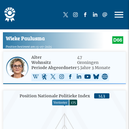
Wieke Paulusma
Position bestimmt am 15-07-2025
Alter
47
Wohnsitz
Groningen
Periode Abgeordneter
5 Jahre 3 Monate
Position Nationale Politieke Index
143
Vertreter
175