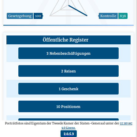
Gesetzgebung
100
Kontrolle
838
Öffentliche Register
3 Nebenbeschäftigungen
2 Reisen
1 Geschenk
10 Positionen
CC BY-NC
Porträtfotos sind Eigentum der Tweede Kamer der Staten-Generaal unter der
3 Ausbildungen
4.0-Lizenz.
2.0.5.3