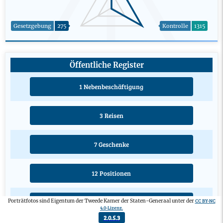
Gesetzgebung
275
Kontrolle
1315
Öffentliche Register
1 Nebenbeschäftigung
3 Reisen
7 Geschenke
12 Positionen
CC BY-NC
Porträtfotos sind Eigentum der Tweede Kamer der Staten-Generaal unter der
7 Ausbildungen
4.0-Lizenz.
2.0.5.3