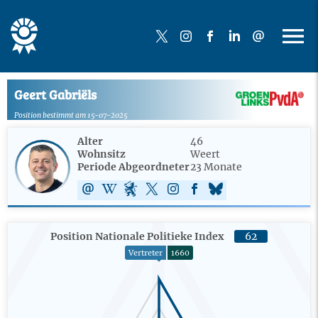
Geert Gabriëls
Position bestimmt am 15-07-2025
Alter
46
Wohnsitz
Weert
Periode Abgeordneter
23 Monate
Position Nationale Politieke Index
62
Vertreter
1660