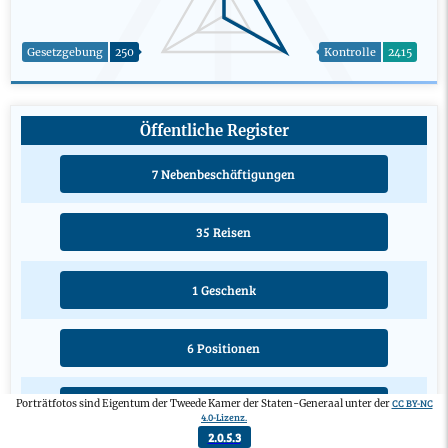
Gesetzgebung
250
Kontrolle
2415
Öffentliche Register
7 Nebenbeschäftigungen
35 Reisen
1 Geschenk
6 Positionen
CC BY-NC
Porträtfotos sind Eigentum der Tweede Kamer der Staten-Generaal unter der
3 Ausbildungen
4.0-Lizenz.
2.0.5.3