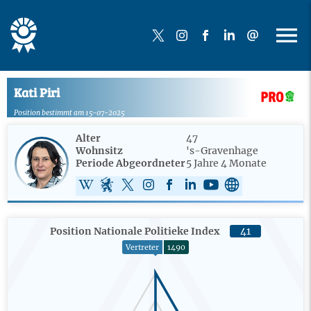
Kati Piri
Position bestimmt am 15-07-2025
Alter
47
Wohnsitz
's-Gravenhage
Periode Abgeordneter
5 Jahre 4 Monate
Position Nationale Politieke Index
41
Vertreter
1490