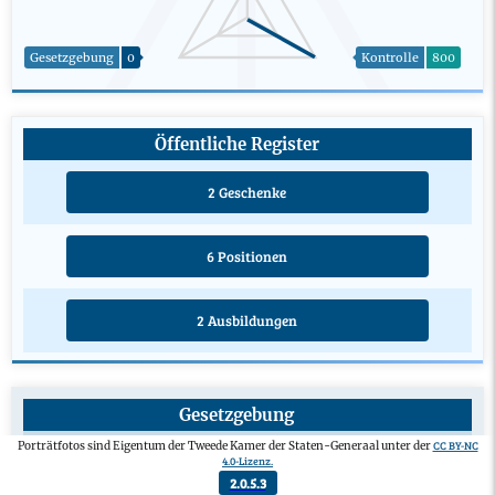
Gesetzgebung
0
Kontrolle
800
Öffentliche Register
2 Geschenke
6 Positionen
2 Ausbildungen
Gesetzgebung
Gesetzentwurf eines privaten Mitglieds
0
CC BY-NC
Porträtfotos sind Eigentum der Tweede Kamer der Staten-Generaal unter der
4.0-Lizenz.
Verabschiedeter Änderungsantrag
0
2.0.5.3