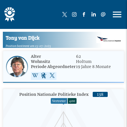
Tony van Dijck
Position bestimmt am 15-07-2025
Alter
62
Wohnsitz
Holtum
Periode Abgeordneter
19 Jahre 8 Monate
Position Nationale Politieke Index
138
Vertreter
400