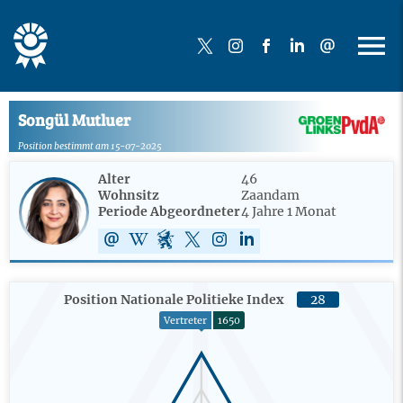
Songül Mutluer
Position bestimmt am 15-07-2025
Alter
46
Wohnsitz
Zaandam
Periode Abgeordneter
4 Jahre 1 Monat
Position Nationale Politieke Index
28
Vertreter
1650