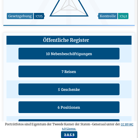
Gesetzgebung
1725
Kontrolle
1742
Öffentliche Register
10 Nebenbeschäftigungen
7 Reisen
5 Geschenke
6 Positionen
CC BY-NC
Porträtfotos sind Eigentum der Tweede Kamer der Staten-Generaal unter der
4 Ausbildungen
4.0-Lizenz.
2.0.5.3