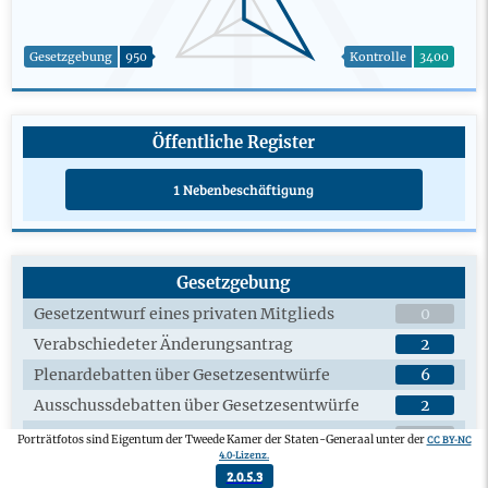
Gesetzgebung
950
Kontrolle
3400
Öffentliche Register
1 Nebenbeschäftigung
Gesetzgebung
Gesetzentwurf eines privaten Mitglieds
0
Verabschiedeter Änderungsantrag
2
Plenardebatten über Gesetzesentwürfe
6
Ausschussdebatten über Gesetzesentwürfe
2
Angenommener Gesetzesentwurf von
0
CC BY-NC
Porträtfotos sind Eigentum der Tweede Kamer der Staten-Generaal unter der
Privatpersonen
4.0-Lizenz.
2.0.5.3