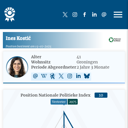
Ines Kostić
Position bestimmt am 15-07-2025
Alter
41
Wohnsitz
Groningen
Periode Abgeordneter
2 Jahre 3 Monate
Position Nationale Politieke Index
10
Vertreter
2975