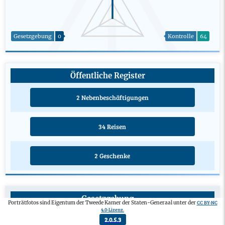
Gesetzgebung
0
Kontrolle
64
Öffentliche Register
2 Nebenbeschäftigungen
34 Reisen
2 Geschenke
Gesetzgebung
CC BY-NC
Porträtfotos sind Eigentum der Tweede Kamer der Staten-Generaal unter der
4.0-Lizenz.
Gesetzentwurf eines privaten Mitglieds
0
2.0.5.3