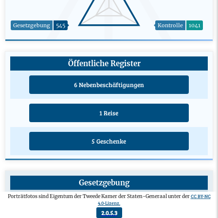
Gesetzgebung
545
Kontrolle
1041
Öffentliche Register
6 Nebenbeschäftigungen
1 Reise
5 Geschenke
Gesetzgebung
Gesetzentwurf eines privaten Mitglieds
0
CC BY-NC
Porträtfotos sind Eigentum der Tweede Kamer der Staten-Generaal unter der
4.0-Lizenz.
Verabschiedeter Änderungsantrag
1
2.0.5.3