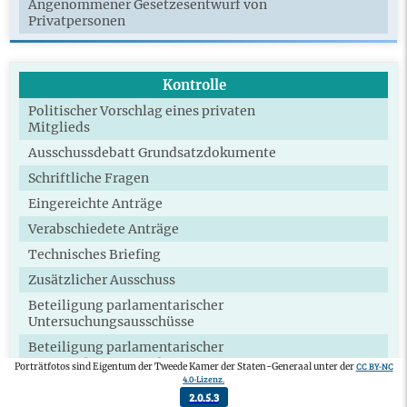
Angenommener Gesetzesentwurf von
Privatpersonen
Kontrolle
Politischer Vorschlag eines privaten
Mitglieds
Ausschussdebatt Grundsatzdokumente
Schriftliche Fragen
Eingereichte Anträge
Verabschiedete Anträge
Technisches Briefing
Zusätzlicher Ausschuss
Beteiligung parlamentarischer
Untersuchungsausschüsse
Beteiligung parlamentarischer
Untersuchungsausschüsse
CC BY-NC
Porträtfotos sind Eigentum der Tweede Kamer der Staten-Generaal unter der
4.0-Lizenz.
Verpflichtungen
2.0.5.3