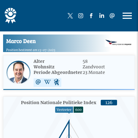
Marco Deen
Position bestimmt am 15-07-2025
Alter
58
Wohnsitz
Zandvoort
Periode Abgeordneter
23 Monate
Position Nationale Politieke Index
126
Vertreter
600