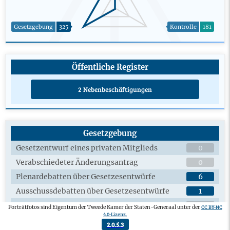
Gesetzgebung
325
Kontrolle
181
Öffentliche Register
2 Nebenbeschäftigungen
Gesetzgebung
Gesetzentwurf eines privaten Mitglieds
0
Verabschiedeter Änderungsantrag
0
Plenardebatten über Gesetzesentwürfe
6
Ausschussdebatten über Gesetzesentwürfe
1
Angenommener Gesetzesentwurf von
0
CC BY-NC
Porträtfotos sind Eigentum der Tweede Kamer der Staten-Generaal unter der
Privatpersonen
4.0-Lizenz.
2.0.5.3