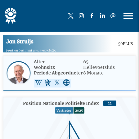
Jan Struijs
50PLUS
Position bestimmt am 15-07-2025
Alter
65
Wohnsitz
Hellevoetsluis
Periode Abgeordneter
8 Monate
Position Nationale Politieke Index
11
Vertreter
2025