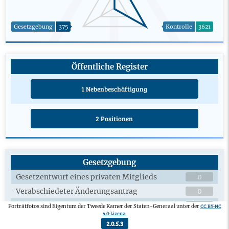
Gesetzgebung
375
Kontrolle
3621
Öffentliche Register
1 Nebenbeschäftigung
2 Positionen
Gesetzgebung
Gesetzentwurf eines privaten Mitglieds
0
Verabschiedeter Änderungsantrag
0
Plenardebatten über Gesetzesentwürfe
6
CC BY-NC
Porträtfotos sind Eigentum der Tweede Kamer der Staten-Generaal unter der
4.0-Lizenz.
Ausschussdebatten über Gesetzesentwürfe
3
2.0.5.3