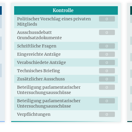
Kontrolle
Politischer Vorschlag eines privaten
0
Mitglieds
Ausschussdebatt
0
Grundsatzdokumente
Schriftliche Fragen
0
Eingereichte Anträge
0
Verabschiedete Anträge
0
Technisches Briefing
0
Zusätzlicher Ausschuss
0
Beteiligung parlamentarischer
0
Untersuchungsausschüsse
Beteiligung parlamentarischer
0
Untersuchungsausschüsse
Verpflichtungen
0