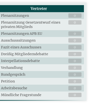
Vertreter
Plenarsitzungen
0
Plenarsitzung Gesetzentwurf eines
0
privaten Mitglieds
Plenarsitzungen APB EU
0
Ausschusssitzungen
0
Fazit eines Ausschusses
0
Dreißig Mitgliederndebatte
0
Interpellationsdebatte
0
Verhandlung
0
Rundgespräch
0
Petition
0
Arbeitsbesuche
0
Mündliche Fragestunde
0