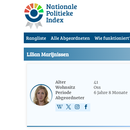
Nationale
Politieke
Index
Rangliste
Alle Abgeordneten
Wie funktioniert'
Lilian Marijnissen
Alter
41
Wohnsitz
Oss
Periode
6 Jahre 8 Monate
Abgeordneter