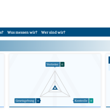
s?
Was messen wir?
Wer sind wir?
Vertreter
0
Gesetzgebung
0
Kontrolle
0