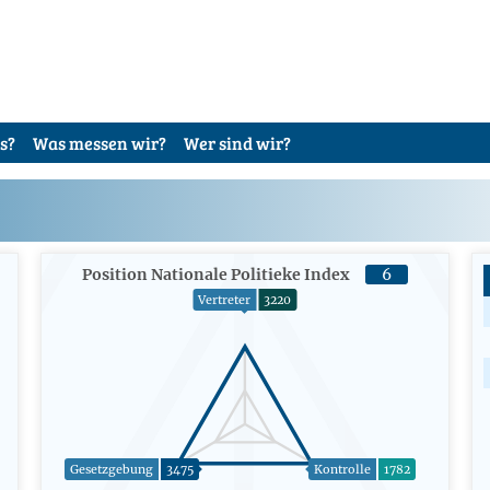
s?
Was messen wir?
Wer sind wir?
Position Nationale Politieke Index
6
Vertreter
3220
Gesetzgebung
3475
Kontrolle
1782