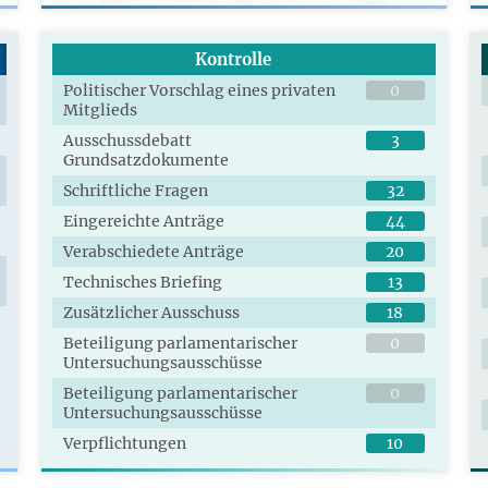
Kontrolle
Politischer Vorschlag eines privaten
0
Mitglieds
Ausschussdebatt
3
Grundsatzdokumente
Schriftliche Fragen
32
Eingereichte Anträge
44
Verabschiedete Anträge
20
Technisches Briefing
13
Zusätzlicher Ausschuss
18
Beteiligung parlamentarischer
0
Untersuchungsausschüsse
Beteiligung parlamentarischer
0
Untersuchungsausschüsse
Verpflichtungen
10