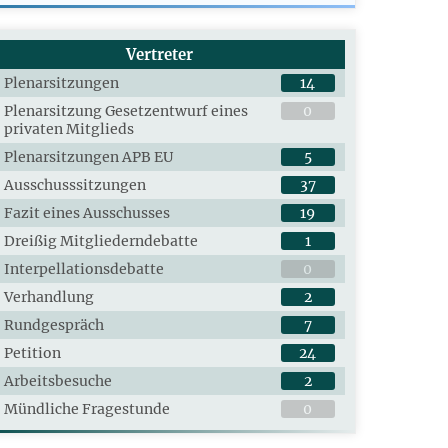
Vertreter
Plenarsitzungen
14
Plenarsitzung Gesetzentwurf eines
0
privaten Mitglieds
Plenarsitzungen APB EU
5
Ausschusssitzungen
37
Fazit eines Ausschusses
19
Dreißig Mitgliederndebatte
1
Interpellationsdebatte
0
Verhandlung
2
Rundgespräch
7
Petition
24
Arbeitsbesuche
2
Mündliche Fragestunde
0