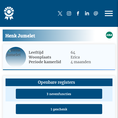
Henk Jumelet
Leeftijd
64
Woonplaats
Erica
Periode kamerlid
4 maanden
Openbare registers
3 nevenfuncties
1 geschenk