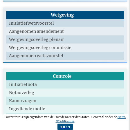
Wetgeving
Initiatiefwetsvoorstel
Aangenomen amendement
Wetgevingsoverleg plenair
Wetgevingsoverleg commissie
Aangenomen wetsvoorstel
Controle
Initiatiefnota
Notaoverleg
Kamervragen
Ingediende motie
Aangenomen motie
CC BY-
Portretfoto's zijn eigendom van de Tweede Kamer der Staten-Generaal onder de
NC 4.0 licentie.
Technische briefing
2.0.5.3