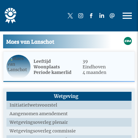
Maes van Lanschot
Leeftijd
39
Woonplaats
Eindhoven
Periode kamerlid
4 maanden
Wetgeving
Initiatiefwetsvoorstel
Aangenomen amendement
Wetgevingsoverleg plenair
Wetgevingsoverleg commissie