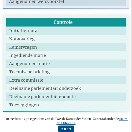
Aangenomen wetsvoorstel
Controle
Initiatiefnota
Notaoverleg
Kamervragen
Ingediende motie
Aangenomen motie
Technische briefing
Extra commissie
Deelname parlementair onderzoek
Deelname parlementair enquete
Toezeggingen
CC BY-
Portretfoto's zijn eigendom van de Tweede Kamer der Staten-Generaal onder de
NC 4.0 licentie.
Volksvertegenwoordiging
2.0.5.3