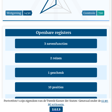
Wetgeving
1450
Controle
720
Openbare registers
3 nevenfuncties
2 reizen
1 geschenk
10 posities
CC BY-
Portretfoto's zijn eigendom van de Tweede Kamer der Staten-Generaal onder de
3 opleidingen
NC 4.0 licentie.
2.0.5.3