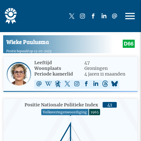
Wieke Paulusma
Positie bepaald op 15-07-2025
Leeftijd
47
Woonplaats
Groningen
Periode kamerlid
4 jaren 11 maanden
Positie Nationale Politieke Index
41
Volksvertegenwoordiging
1965