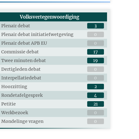
Volksvertegenwoordiging
Plenair debat
3
Plenair debat initiatiefwetgeving
0
Plenair debat APB EU
0
Commissie debat
17
Twee minuten debat
19
Dertigleden debat
0
Interpellatiedebat
0
Hoorzitting
2
Rondetafelgesprek
4
Petitie
21
Werkbezoek
0
Mondelinge vragen
0