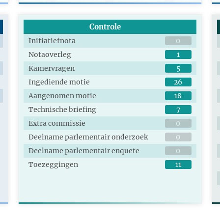
Controle
Initiatiefnota
0
Notaoverleg
1
Kamervragen
5
Ingediende motie
26
Aangenomen motie
18
Technische briefing
7
Extra commissie
0
Deelname parlementair onderzoek
0
Deelname parlementair enquete
0
Toezeggingen
11