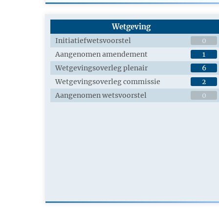
Wetgeving
Initiatiefwetsvoorstel
0
Aangenomen amendement
1
Wetgevingsoverleg plenair
6
Wetgevingsoverleg commissie
2
Aangenomen wetsvoorstel
0