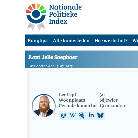
Nationale
Politieke
Index
Ranglijst
Alle kamerleden
Hoe werkt het?
Wa
Aant Jelle Soepboer
Positie bepaald op 15-07-2025
Leeftijd
36
Woonplaats
Nijewier
Periode kamerlid
19 maanden