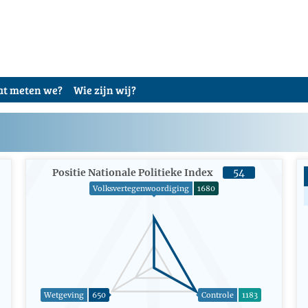
t meten we?
Wie zijn wij?
Positie Nationale Politieke Index
54
Volksvertegenwoordiging
1680
Wetgeving
650
Controle
1183