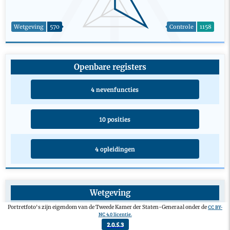
Wetgeving
570
Controle
1158
Openbare registers
4 nevenfuncties
10 posities
4 opleidingen
Wetgeving
Initiatiefwetsvoorstel
0
CC BY-
Portretfoto's zijn eigendom van de Tweede Kamer der Staten-Generaal onder de
NC 4.0 licentie.
Aangenomen amendement
1
2.0.5.3