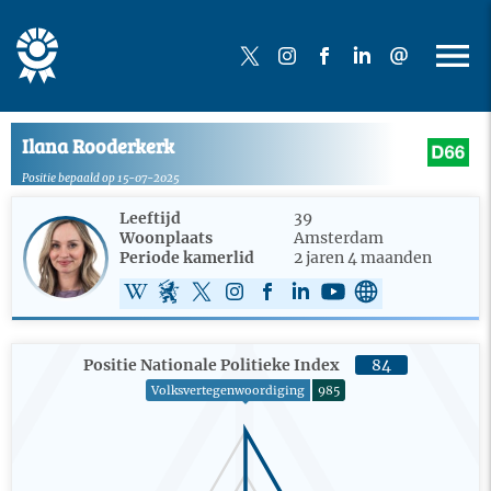
Ilana Rooderkerk
Positie bepaald op 15-07-2025
Leeftijd
39
Woonplaats
Amsterdam
Periode kamerlid
2 jaren 4 maanden
Positie Nationale Politieke Index
84
Volksvertegenwoordiging
985