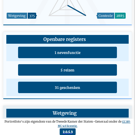
Wetgeving
375
Controle
2885
Openbare registers
1 nevenfunctie
5 reizen
31 geschenken
Wetgeving
Initiatiefwetsvoorstel
0
CC BY-
Portretfoto's zijn eigendom van de Tweede Kamer der Staten-Generaal onder de
NC 4.0 licentie.
Aangenomen amendement
0
2.0.5.3