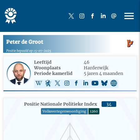
Peter de Groot
Positie bepaald op 15-07-2025
Leeftijd
46
Woonplaats
Harderwijk
Periode kamerlid
5 jaren 4 maanden
Positie Nationale Politieke Index
34
Volksvertegenwoordiging
1260