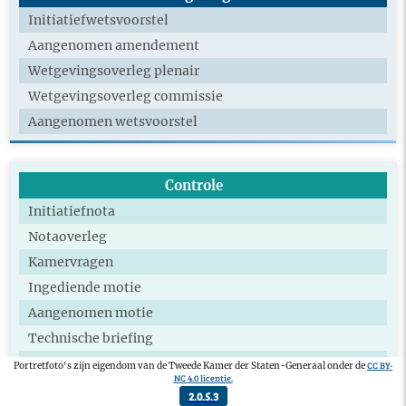
Initiatiefwetsvoorstel
Aangenomen amendement
Wetgevingsoverleg plenair
Wetgevingsoverleg commissie
Aangenomen wetsvoorstel
Controle
Initiatiefnota
Notaoverleg
Kamervragen
Ingediende motie
Aangenomen motie
Technische briefing
Extra commissie
CC BY-
Portretfoto's zijn eigendom van de Tweede Kamer der Staten-Generaal onder de
NC 4.0 licentie.
Deelname parlementair onderzoek
2.0.5.3