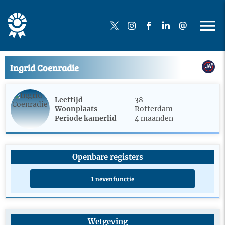
Ingrid Coenradie
Leeftijd
38
Woonplaats
Rotterdam
Periode kamerlid
4 maanden
Openbare registers
1 nevenfunctie
Wetgeving