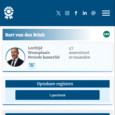
Bart van den Brink
Leeftijd
47
Woonplaats
Amersfoort
Periode kamerlid
10 maanden
Openbare registers
1 geschenk