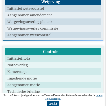
Wetgeving
Initiatiefwetsvoorstel
Aangenomen amendement
Wetgevingsoverleg plenair
Wetgevingsoverleg commissie
Aangenomen wetsvoorstel
Controle
Initiatiefnota
Notaoverleg
Kamervragen
Ingediende motie
Aangenomen motie
Technische briefing
CC BY-
Portretfoto's zijn eigendom van de Tweede Kamer der Staten-Generaal onder de
Extra commissie
NC 4.0 licentie.
2.0.5.3
Deelname parlementair onderzoek