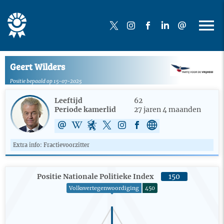
Geert Wilders
Positie bepaald op 15-07-2025
Leeftijd
62
Periode kamerlid
27 jaren 4 maanden
Extra info: Fractievoorzitter
Positie Nationale Politieke Index
150
Volksvertegenwoordiging
450