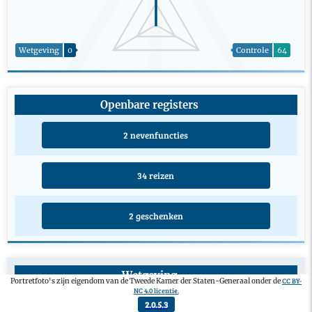
Wetgeving
0
Controle
64
Openbare registers
2 nevenfuncties
34 reizen
2 geschenken
Wetgeving
CC BY-
Portretfoto's zijn eigendom van de Tweede Kamer der Staten-Generaal onder de
NC 4.0 licentie.
Initiatiefwetsvoorstel
0
2.0.5.3