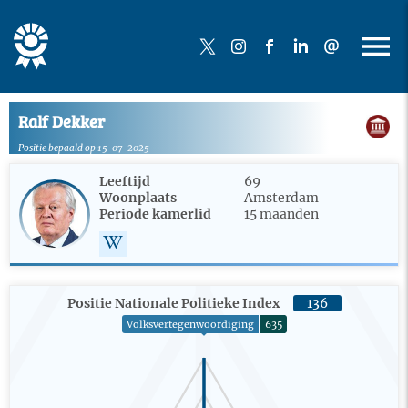
Ralf Dekker
Positie bepaald op 15-07-2025
Leeftijd
69
Woonplaats
Amsterdam
Periode kamerlid
15 maanden
Positie Nationale Politieke Index
136
Volksvertegenwoordiging
635