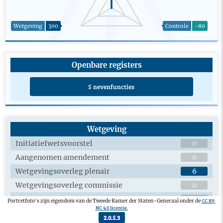
Wetgeving
300
Controle
-80
Openbare registers
5 nevenfuncties
Wetgeving
Initiatiefwetsvoorstel
0
Aangenomen amendement
0
Wetgevingsoverleg plenair
6
Wetgevingsoverleg commissie
0
Aangenomen wetsvoorstel
0
CC BY-
Portretfoto's zijn eigendom van de Tweede Kamer der Staten-Generaal onder de
NC 4.0 licentie.
2.0.5.3