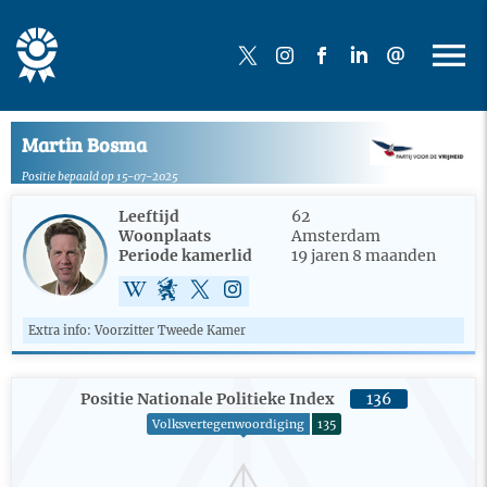
Martin Bosma
Positie bepaald op 15-07-2025
Leeftijd
62
Woonplaats
Amsterdam
Periode kamerlid
19 jaren 8 maanden
Extra info: Voorzitter Tweede Kamer
Positie Nationale Politieke Index
136
Volksvertegenwoordiging
135