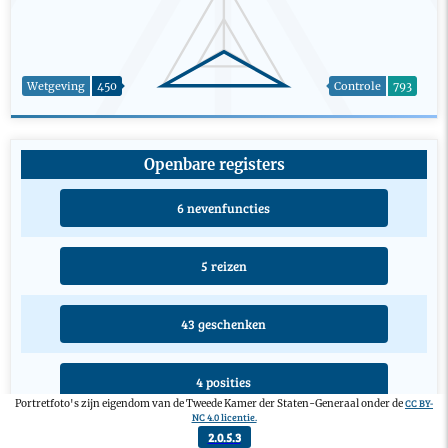
Wetgeving
450
Controle
793
Openbare registers
6 nevenfuncties
5 reizen
43 geschenken
4 posities
CC BY-
Portretfoto's zijn eigendom van de Tweede Kamer der Staten-Generaal onder de
NC 4.0 licentie.
2.0.5.3
3 opleidingen