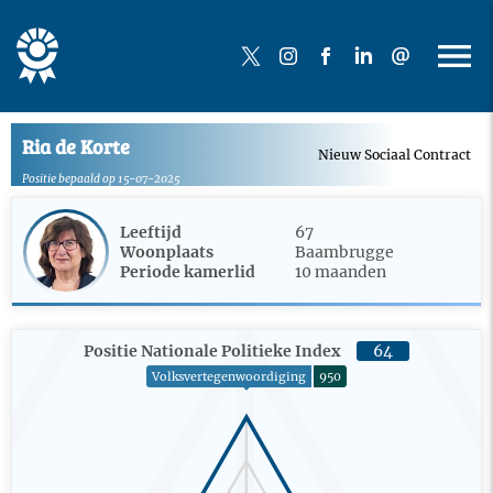
Ria de Korte
Nieuw Sociaal Contract
Positie bepaald op 15-07-2025
Leeftijd
67
Woonplaats
Baambrugge
Periode kamerlid
10 maanden
Positie Nationale Politieke Index
64
Volksvertegenwoordiging
950