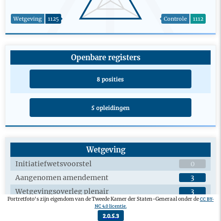
Wetgeving
1125
Controle
1112
Openbare registers
8 posities
5 opleidingen
Wetgeving
Initiatiefwetsvoorstel
0
Aangenomen amendement
3
Wetgevingsoverleg plenair
3
CC BY-
Portretfoto's zijn eigendom van de Tweede Kamer der Staten-Generaal onder de
Wetgevingsoverleg commissie
3
NC 4.0 licentie.
2.0.5.3
Aangenomen wetsvoorstel
0