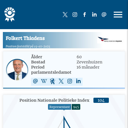
Folkert Thiadens
Position fastställd på 15-07-2025
Ålder
60
Bostad
Zevenhuizen
Period
16 månader
parlamentsledamot
Position Nationale Politieke Index
104
Representant
945