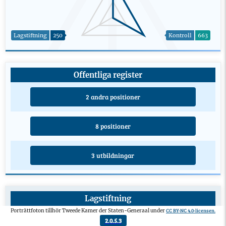
Lagstiftning
250
Kontroll
663
Offentliga register
2 andra positioner
8 positioner
3 utbildningar
Lagstiftning
CC BY-NC 4.0-licensen.
Porträttfoton tillhör Tweede Kamer der Staten-Generaal under
Lagförslag från privatpersoner
0
2.0.5.3