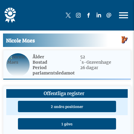
Nicole Maes
Ålder
52
Bostad
`s-Gravenhage
Period
26 dagar
parlamentsledamot
Offentliga register
2 andra positioner
1 gåva