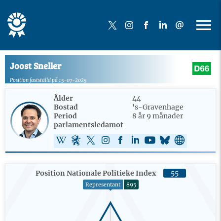
Joost Sneller
Position fastställd på 15-07-2025
Ålder
44
Bostad
's-Gravenhage
Period
8 år 9 månader
parlamentsledamot
Position Nationale Politieke Index
55
Representant
895