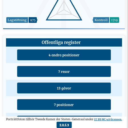
Lagstiftning
975
Kontroll
1719
Offentliga register
4 andra positioner
7 resor
13 gåvor
7 positioner
CC BY-NC 4.0-licensen.
Porträttfoton tillhör Tweede Kamer der Staten-Generaal under
4 utbildningar
2.0.5.3