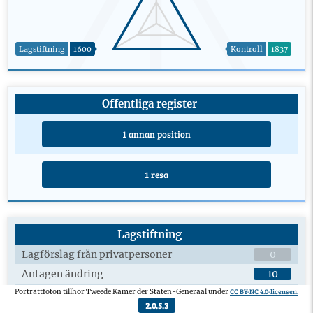
Lagstiftning
1600
Kontroll
1837
Offentliga register
1 annan position
1 resa
Lagstiftning
Lagförslag från privatpersoner
0
Antagen ändring
10
CC BY-NC 4.0-licensen.
Porträttfoton tillhör Tweede Kamer der Staten-Generaal under
Plenardebatter om lagförslag
6
2.0.5.3