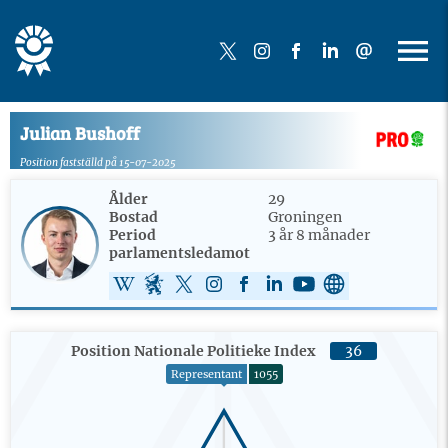
Julian Bushoff
Position fastställd på 15-07-2025
Ålder
29
Bostad
Groningen
Period
3 år 8 månader
parlamentsledamot
Position Nationale Politieke Index
36
Representant
1055