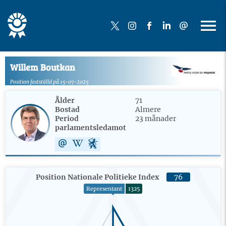
Willem Boutkan
Position fastställd på 15-07-2025
Ålder
71
Bostad
Almere
Period
23 månader
parlamentsledamot
Position Nationale Politieke Index
76
Representant
1325