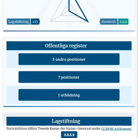
Lagstiftning
225
Kontroll
1149
Offentliga register
3 andra positioner
7 positioner
1 utbildning
Lagstiftning
CC BY-NC 4.0-licensen.
Porträttfoton tillhör Tweede Kamer der Staten-Generaal under
Lagförslag från privatpersoner
0
2.0.5.3