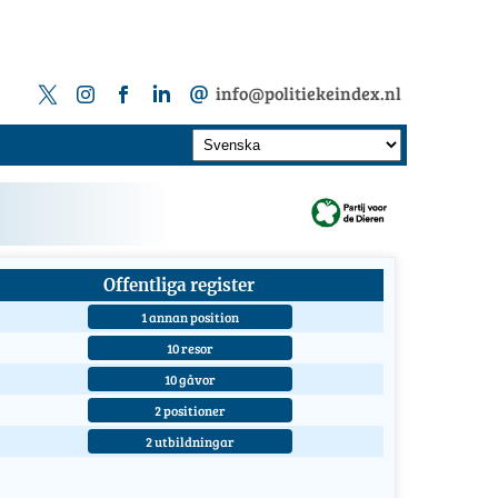
info@politiekeindex.nl
Offentliga register
1 annan position
10 resor
10 gåvor
2 positioner
2 utbildningar