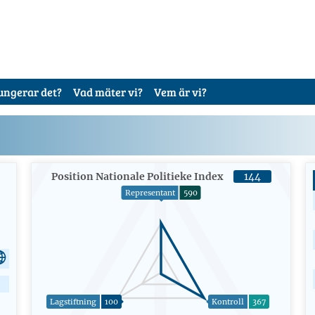
ungerar det?
Vad mäter vi?
Vem är vi?
Position Nationale Politieke Index
144
Representant
590
Lagstiftning
100
Kontroll
367