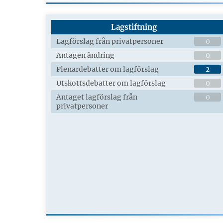
Lagstiftning
Lagförslag från privatpersoner
0
Antagen ändring
0
Plenardebatter om lagförslag
2
Utskottsdebatter om lagförslag
0
Antaget lagförslag från
0
privatpersoner