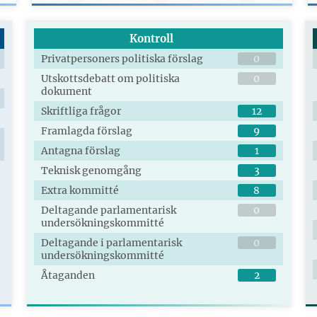
Kontroll
Privatpersoners politiska förslag
0
Utskottsdebatt om politiska
0
dokument
Skriftliga frågor
12
Framlagda förslag
9
Antagna förslag
1
Teknisk genomgång
3
Extra kommitté
8
Deltagande parlamentarisk
0
undersökningskommitté
Deltagande i parlamentarisk
0
undersökningskommitté
Åtaganden
2