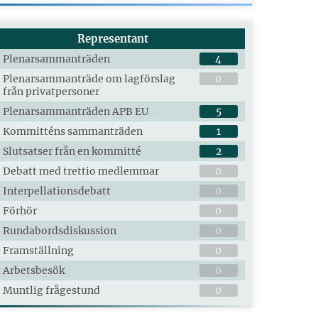
Representant
Plenarsammanträden
4
Plenarsammanträde om lagförslag
0
från privatpersoner
Plenarsammanträden APB EU
5
Kommitténs sammanträden
1
Slutsatser från en kommitté
2
Debatt med trettio medlemmar
0
Interpellationsdebatt
0
Förhör
0
Rundabordsdiskussion
0
Framställning
0
Arbetsbesök
0
Muntlig frågestund
0