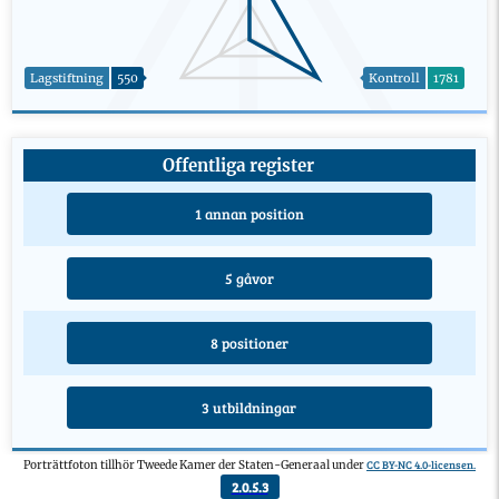
Lagstiftning
550
Kontroll
1781
Offentliga register
1 annan position
5 gåvor
8 positioner
3 utbildningar
CC BY-NC 4.0-licensen.
Porträttfoton tillhör Tweede Kamer der Staten-Generaal under
2.0.5.3