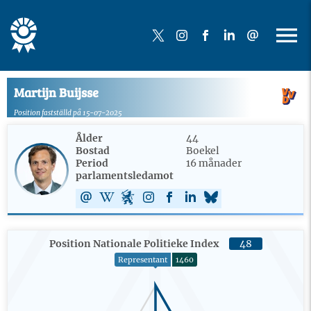
Martijn Buijsse
Position fastställd på 15-07-2025
Ålder
44
Bostad
Boekel
Period
16 månader
parlamentsledamot
Position Nationale Politieke Index
48
Representant
1460