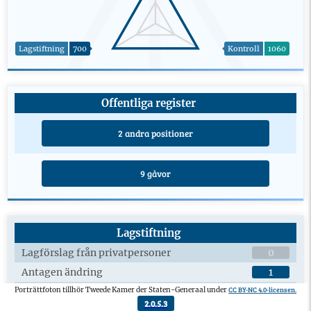
Lagstiftning
700
Kontroll
1060
Offentliga register
2 andra positioner
9 gåvor
Lagstiftning
Lagförslag från privatpersoner
0
Antagen ändring
1
CC BY-NC 4.0-licensen.
Porträttfoton tillhör Tweede Kamer der Staten-Generaal under
Plenardebatter om lagförslag
7
2.0.5.3