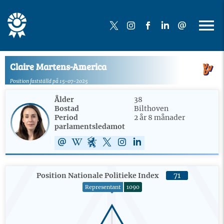
Claire Martens-America
Position fastställd på 15-07-2025
Ålder
38
Bostad
Bilthoven
Period
2 år 8 månader
parlamentsledamot
Position Nationale Politieke Index
71
Representant
1090