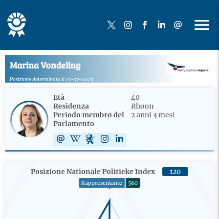
Marina Vondeling
Posizione determinata il 15-07-2025
Età
40
Residenza
Rhoon
Periodo membro del
2 anni 3 mesi
Parlamento
Posizione Nationale Politieke Index
120
Rappresentante
560