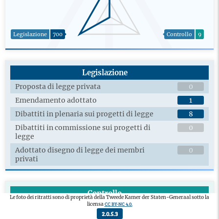
Legislazione
700
Controllo
9
Legislazione
Proposta di legge privata
0
Emendamento adottato
1
Dibattiti in plenaria sui progetti di legge
8
Dibattiti in commissione sui progetti di
0
legge
Adottato disegno di legge dei membri
0
privati
Controllo
Le foto dei ritratti sono di proprietà della Tweede Kamer der Staten-Generaal sotto la
CC BY-NC 4.0.
licensa
Proposta politica dei membri privati
0
2.0.5.3