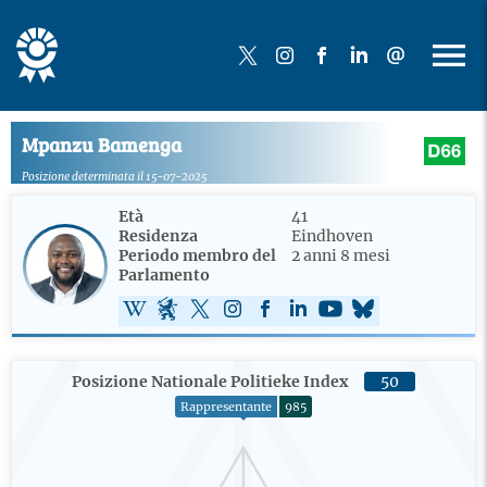
Mpanzu Bamenga
Posizione determinata il 15-07-2025
Età
41
Residenza
Eindhoven
Periodo membro del
2 anni 8 mesi
Parlamento
Posizione Nationale Politieke Index
50
Rappresentante
985