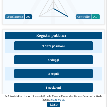
Legislazione
200
Controllo
2553
Registri pubblici
9 altre posizioni
5 viaggi
3 regali
8 posizioni
Le foto dei ritratti sono di proprietà della Tweede Kamer der Staten-Generaal sotto la
CC BY-NC 4.0.
licensa
4 educazioni
2.0.5.3