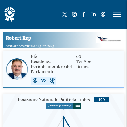
Robert Rep
Posizione determinata il 15-07-2025
Età
60
Residenza
Ter Apel
Periodo membro del
16 mesi
Parlamento
Posizione Nationale Politieke Index
159
Rappresentante
100