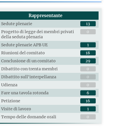
Rappresentante
Sedute plenarie
13
Progetto di legge dei membri privati
0
della seduta plenaria
Sedute plenarie APB UE
1
Riunioni del comitato
18
Conclusione di un comitato
29
Dibattito con trenta membri
0
Dibattito sull'interpellanza
0
Udienza
0
Fare una tavola rotonda
6
Petizione
16
Visite di lavoro
1
Tempo delle domande orali
0