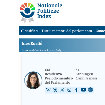
Nationale
Politieke
Index
Classifica
Tutti i membri del parlamento
Come
Ines Kostić
Posizione determinata il 15-07-2025
Età
41
Residenza
Groningen
Periodo membro
2 anni 8 mesi
del Parlamento