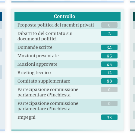
Controllo
Proposta politica dei membri privati
0
Dibattito del Comitato sui
2
documenti politici
Domande scritte
34
Mozioni presentate
95
Mozioni approvate
45
Briefing tecnico
12
Comitato supplementare
88
Partecipazione commissione
0
parlamentare d'inchiesta
Partecipazione commissione
0
parlamentare d'inchiesta
Impegni
33