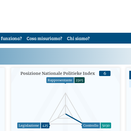
 funziona?
Cosa misuriamo?
Chi siamo?
Posizione Nationale Politieke Index
6
Rappresentante
2305
Legislazione
425
Controllo
5030