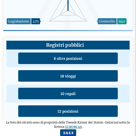
Legislazione
475
Controllo
940
Registri pubblici
8 altre posizioni
18 viaggi
10 regali
12 posizioni
Le foto dei ritratti sono di proprietà della Tweede Kamer der Staten-Generaal sotto la
CC BY-NC 4.0.
licensa
4 educazioni
2.0.5.3