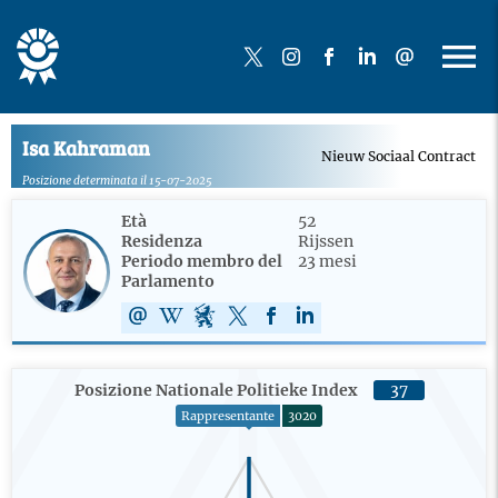
Isa Kahraman
Nieuw Sociaal Contract
Posizione determinata il 15-07-2025
Età
52
Residenza
Rijssen
Periodo membro del
23 mesi
Parlamento
Posizione Nationale Politieke Index
37
Rappresentante
3020