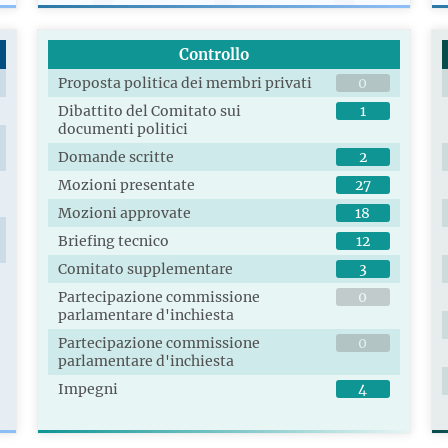
Controllo
Proposta politica dei membri privati
0
Dibattito del Comitato sui
1
documenti politici
Domande scritte
2
Mozioni presentate
27
Mozioni approvate
18
Briefing tecnico
12
Comitato supplementare
3
Partecipazione commissione
0
parlamentare d'inchiesta
Partecipazione commissione
0
parlamentare d'inchiesta
Impegni
4