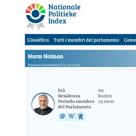
Nationale
Politieke
Index
Classifica
Tutti i membri del parlamento
Come
Harm Holman
Posizione determinata il 15-07-2025
Età
69
Residenza
Roden
Periodo membro
23 mesi
del Parlamento