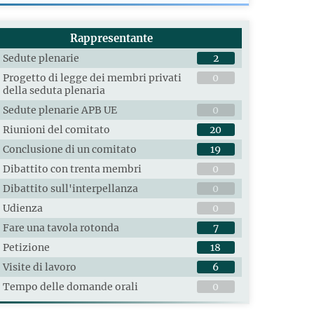
Rappresentante
Sedute plenarie
2
Progetto di legge dei membri privati
0
della seduta plenaria
Sedute plenarie APB UE
0
Riunioni del comitato
20
Conclusione di un comitato
19
Dibattito con trenta membri
0
Dibattito sull'interpellanza
0
Udienza
0
Fare una tavola rotonda
7
Petizione
18
Visite di lavoro
6
Tempo delle domande orali
0