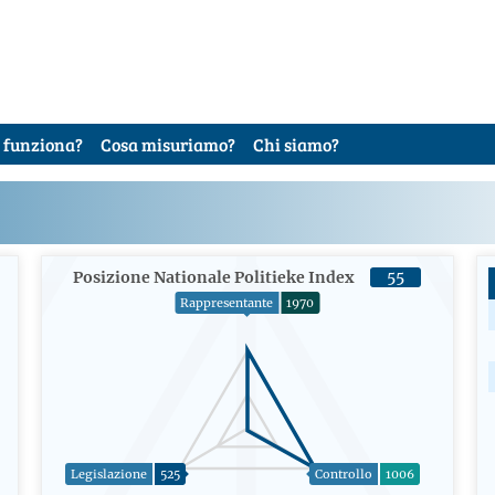
 funziona?
Cosa misuriamo?
Chi siamo?
Posizione Nationale Politieke Index
55
Rappresentante
1970
Legislazione
525
Controllo
1006