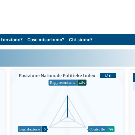
 funziona?
Cosa misuriamo?
Chi siamo?
Posizione Nationale Politieke Index
146
Rappresentante
485
Legislazione
0
Controllo
99