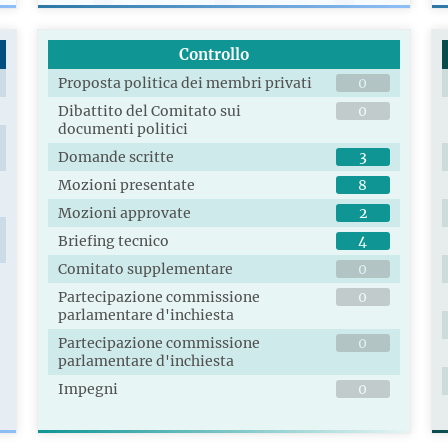
Controllo
Proposta politica dei membri privati
0
Dibattito del Comitato sui
0
documenti politici
Domande scritte
3
Mozioni presentate
8
Mozioni approvate
2
Briefing tecnico
4
Comitato supplementare
0
Partecipazione commissione
0
parlamentare d'inchiesta
Partecipazione commissione
0
parlamentare d'inchiesta
Impegni
0