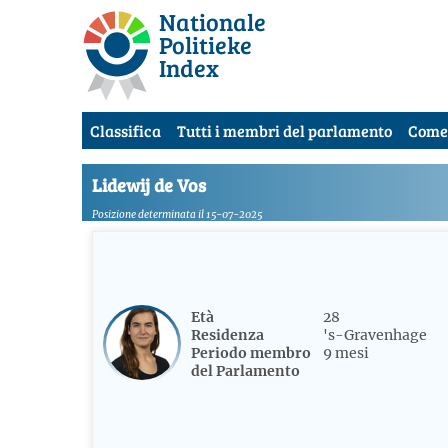
Nationale
Politieke
Index
Classifica
Tutti i membri del parlamento
Come
Lidewij de Vos
Posizione determinata il 15-07-2025
Età
28
Residenza
's-Gravenhage
Periodo membro
9 mesi
del Parlamento