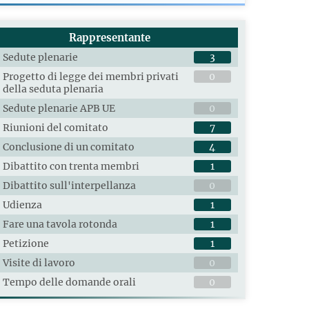
Rappresentante
Sedute plenarie
3
Progetto di legge dei membri privati
0
della seduta plenaria
Sedute plenarie APB UE
0
Riunioni del comitato
7
Conclusione di un comitato
4
Dibattito con trenta membri
1
Dibattito sull'interpellanza
0
Udienza
1
Fare una tavola rotonda
1
Petizione
1
Visite di lavoro
0
Tempo delle domande orali
0