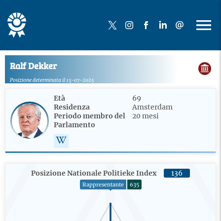
Ralf Dekker
Posizione determinata il 15-07-2025
Età
69
Residenza
Amsterdam
Periodo membro del
20 mesi
Parlamento
Posizione Nationale Politieke Index
136
Rappresentante
635