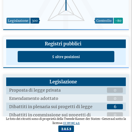
Legislazione
300
Controllo
-80
Registri pubblici
5 altre posizioni
Legislazione
Proposta di legge privata
0
Emendamento adottato
0
Dibattiti in plenaria sui progetti di legge
6
Dibattiti in commissione sui progetti di
0
Le foto dei ritratti sono di proprietà della Tweede Kamer der Staten-Generaal sotto la
legge
CC BY-NC 4.0.
licensa
Adottato disegno di legge dei membri
0
2.0.5.3