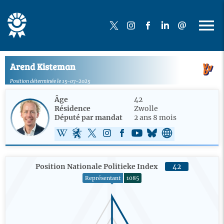
Arend Kisteman
Position déterminée le 15-07-2025
Âge
42
Résidence
Zwolle
Député par mandat
2 ans 8 mois
Position Nationale Politieke Index
42
Représentant
1085