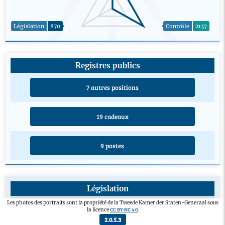
Législation
870
Contrôle
2137
Registres publics
7 autres positions
19 cadeaux
9 postes
Législation
Projet de loi d'initiative parlementaire
0
Les photos des portraits sont la propriété de la Tweede Kamer der Staten-Generaal sous
CC BY-NC 4.0.
la licence
Amendement adopté
1
2.0.5.3