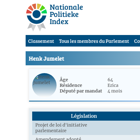
Nationale
Politieke
Index
Classement
Tous les membres du Parlement
Co
Henk Jumelet
Âge
64
Résidence
Erica
Député par mandat
4 mois
Législation
Projet de loi d'initiative
parlementaire
Amendement adopté