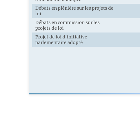
Débats en plénière sur les projets de
loi
Débats en commission sur les
projets de loi
Projet de loi d'initiative
parlementaire adopté