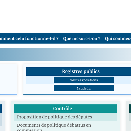
mment cela fonctionne-t-il ?
Que mesure-t-on ?
Qui sommes-
Registres publics
3 autres positions
1 cadeau
Contrôle
Proposition de politique des députés
Documents de politique débattus en
commission