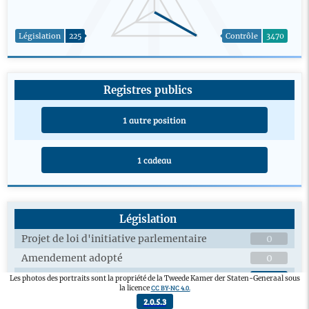
Législation
225
Contrôle
3470
Registres publics
1 autre position
1 cadeau
Législation
Projet de loi d'initiative parlementaire
0
Amendement adopté
0
Débats en plénière sur les projets de loi
4
Les photos des portraits sont la propriété de la Tweede Kamer der Staten-Generaal sous
CC BY-NC 4.0.
la licence
Débats en commission sur les projets de loi
1
2.0.5.3