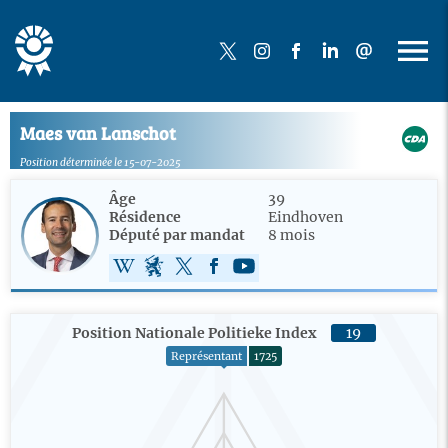
Maes van Lanschot
Position déterminée le 15-07-2025
Âge
39
Résidence
Eindhoven
Député par mandat
8 mois
Position Nationale Politieke Index
19
Représentant
1725