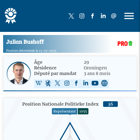
Julian Bushoff
Position déterminée le 15-07-2025
Âge
29
Résidence
Groningen
Député par mandat
3 ans 8 mois
Position Nationale Politieke Index
36
Représentant
1055