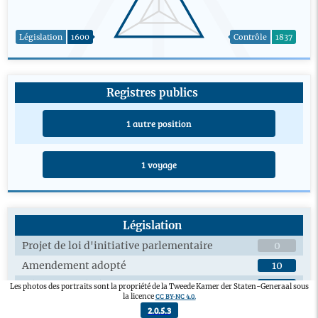
Législation
1600
Contrôle
1837
Registres publics
1 autre position
1 voyage
Législation
Projet de loi d'initiative parlementaire
0
Amendement adopté
10
Débats en plénière sur les projets de loi
6
Les photos des portraits sont la propriété de la Tweede Kamer der Staten-Generaal sous
CC BY-NC 4.0.
la licence
Débats en commission sur les projets de loi
4
2.0.5.3